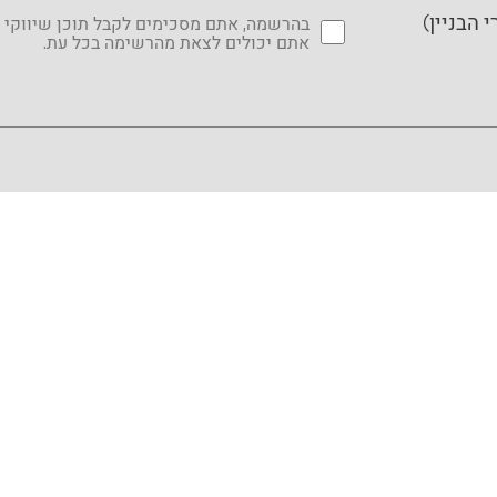
בהרשמה, אתם מסכימים לקבל תוכן שיווקי 
אתם יכולים לצאת מהרשימה בכל עת.
חנות
הנחות
סוגי רהיטים
ריהוט לתינוקות
קולקציות
ריהוט לילדים ונוער
חיפוי קירות
© כל הזכויות שמורות ל-Vox 2016-2026.
נבנה ע״י
Feels
.