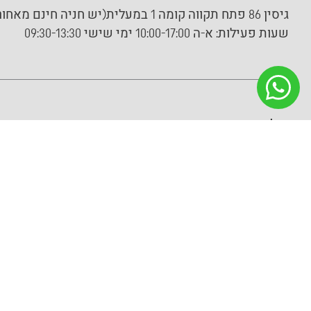
גיסין 86 פתח תקווה קומה 1 במעלית(יש חניה חינם מאחורי הבניין)
שעות פעילות:
א-ה 10:00-17:00 ימי שישי 09:30-13:30
על החברה
מידע נוסף
מידע על החברה
מאמרים
צור קשר
תקנון ותנאי שימוש
מדיניות פרטיות
הצהרת נגישות