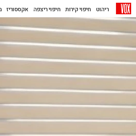
ריהוט
חיפוי קירות
חיפוי ריצפה
אקססוריז
מב