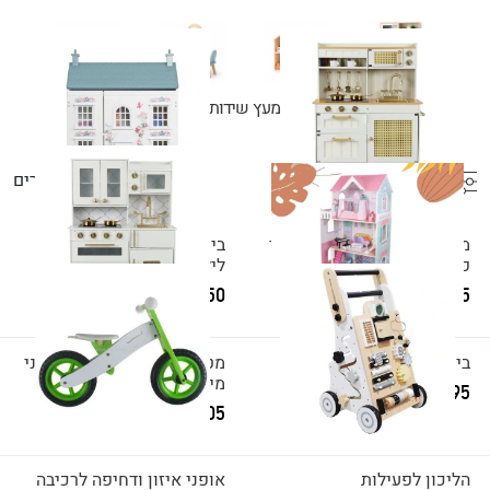
מטבח עץ לילדים
בתי בובות מעץ
שידות איפור מעץ
צעצועים מעץ
כל הפילטורים
57
מוצרים
מטבח לילדים מעץ אלקטרוני
בית בובות סנדי לבן מעץ
פראג ראטן
לילדים W06A535
350 ₪
405 ₪
בית בובות מעץ לילדים ענת
מטבח לילדים מעץ אלקטרוני
מיקונוס
495 ₪
405 ₪
הליכון לפעילות
אופני איזון ודחיפה לרכיבה