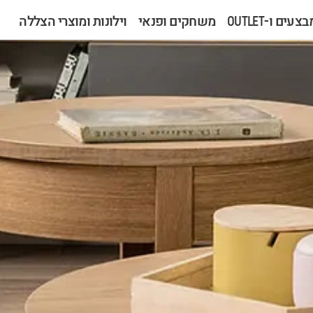
צעים ו-OUTLET
משחקים ופנאי
וילונות ומוצרי הצללה