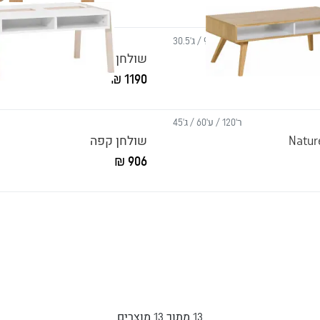
ר'97 / ע'93 / ג'30.5
ר'54 
Young Use
שולחן קפה גבוה Simple
1190 ₪
ר'120 / ע'60 / ג'45
ר'7
שולחן קפה
906 ₪
13
מתוך
13
מוצרים