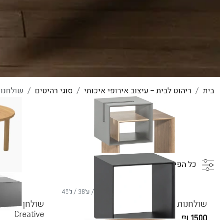
בית
ריהוט לבית – עיצוב אירופי איכותי
סוגי רהיטים
שולחנו
כל הפילטורים
ר'45.5 / ע'38 / ג'45
שולחנות קפה Ribbon
שולחן קפה נמ
Creative
1500 ₪