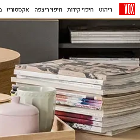
ריהוט
חיפוי קירות
חיפוי ריצפה
אקססוריז
מב