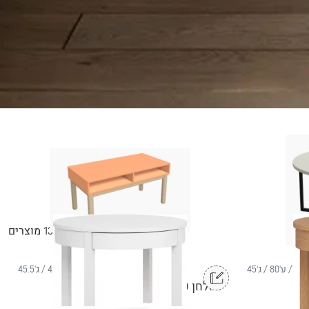
13
מוצרים
/ ע'80 / ג'45
ר'91 / ע'45.5 / ג'45.5
התאמה אישית
שולחן קפה