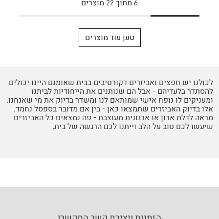
6
מתוך
22
מוצרים
טען עוד מוצרים
לכולנו יש חפצים ואביזרים דקורטיבים בבית שאומנם היינו יכולים
להסתדר בלעדיהם - אבל הם שנותנים את הייחודיות לביתנו
ומעניקים לו נופח אישי שמותאם לנו ומשדר בדיוק את מי שאנחנו.
אלו בדיוק האביזרים שתמצאו כאן - בין אם מדובר בספסל נחמד,
מראה לדלת ארון או ארגונית מעוצבת - פה נמצאים כל האביזרים
שיעשו לכם טוב על הלב וייתנו לכם הרגשה של בית.
הזמנות ויצירת קשר התקשרו